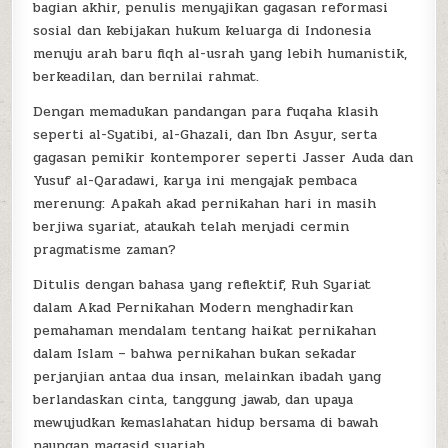
bagian akhir, penulis menyajikan gagasan reformasi
sosial dan kebijakan hukum keluarga di Indonesia
menuju arah baru fiqh al-usrah yang lebih humanistik,
berkeadilan, dan bernilai rahmat.
Dengan memadukan pandangan para fuqaha klasih
seperti al-Syatibi, al-Ghazali, dan Ibn Asyur, serta
gagasan pemikir kontemporer seperti Jasser Auda dan
Yusuf al-Qaradawi, karya ini mengajak pembaca
merenung: Apakah akad pernikahan hari in masih
berjiwa syariat, ataukah telah menjadi cermin
pragmatisme zaman?
Ditulis dengan bahasa yang reflektif, Ruh Syariat
dalam Akad Pernikahan Modern menghadirkan
pemahaman mendalam tentang haikat pernikahan
dalam Islam – bahwa pernikahan bukan sekadar
perjanjian antaa dua insan, melainkan ibadah yang
berlandaskan cinta, tanggung jawab, dan upaya
mewujudkan kemaslahatan hidup bersama di bawah
naungan maqasid syariah.