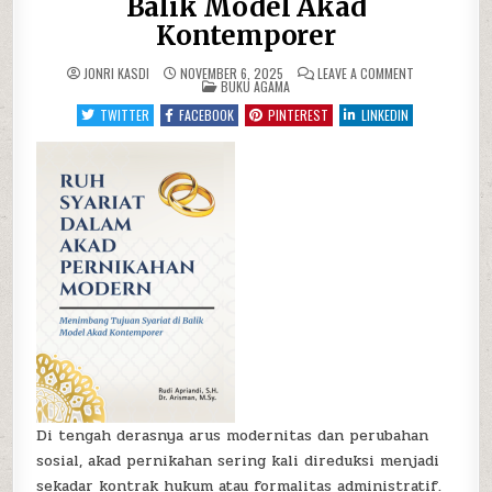
Balik Model Akad
Kontemporer
ON
JONRI KASDI
NOVEMBER 6, 2025
LEAVE A COMMENT
POSTED
RUH
BUKU AGAMA
IN
SYARIAT
DALAM
TWITTER
FACEBOOK
PINTEREST
LINKEDIN
AKAD
PERNIKAHAN
MODERN:
MENIMBANG
TUJUAN
SYARIAT
DI
BALIK
MODEL
AKAD
KONTEMPORE
Di tengah derasnya arus modernitas dan perubahan
sosial, akad pernikahan sering kali direduksi menjadi
sekadar kontrak hukum atau formalitas administratif.