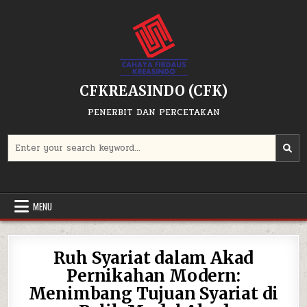
Skip
to
content
CFKREASINDO (CFK)
PENERBIT DAN PERCETAKAN
Search
for:
MENU
Ruh Syariat dalam Akad
Pernikahan Modern:
Menimbang Tujuan Syariat di