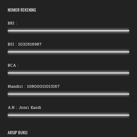
NOMOR REKENING
BRI :
BSI : 1032616987
BCA :
Mandiri : 10800011013167
A.N : Jonri Kasdi
ARSIP BUKU