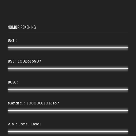
NOMOR REKENING
BRI :
BSI : 1032616987
BCA :
Mandiri : 10800011013167
A.N : Jonri Kasdi