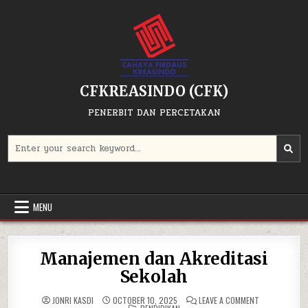
Skip
to
content
CFKREASINDO (CFK)
PENERBIT DAN PERCETAKAN
Search
for:
MENU
Manajemen dan Akreditasi
Sekolah
ON
JONRI KASDI
OCTOBER 10, 2025
LEAVE A COMMENT
POSTED
MANAJEMEN