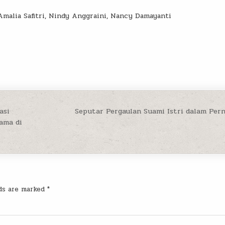
lia Safitri, Nindy Anggraini, Nancy Damayanti
asi
Seputar Pergaulan Suami Istri dalam Pe
ama di
lds are marked
*