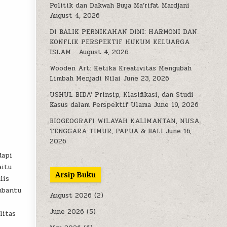
Politik dan Dakwah Buya Ma’rifat Mardjani
August 4, 2026
DI BALIK PERNIKAHAN DINI: HARMONI DAN
KONFLIK PERSPEKTIF HUKUM KELUARGA
ISLAM
August 4, 2026
Wooden Art: Ketika Kreativitas Mengubah
Limbah Menjadi Nilai
June 23, 2026
USHUL BIDA’ Prinsip, Klasifikasi, dan Studi
Kasus dalam Perspektif Ulama
June 19, 2026
BIOGEOGRAFI WILAYAH KALIMANTAN, NUSA
TENGGARA TIMUR, PAPUA & BALI
June 16,
2026
dapi
aitu
Arsip Buku
lis
mbantu
August 2026
(2)
June 2026
(5)
litas