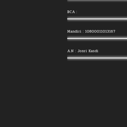
BCA :
Mandiri : 10800011013167
A.N : Jonri Kasdi