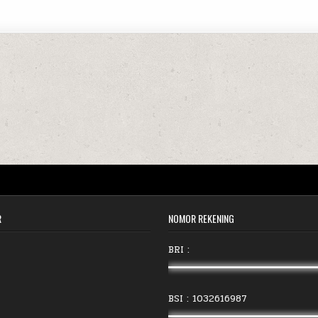
R
NOMOR REKENING
BRI :
BSI : 1032616987