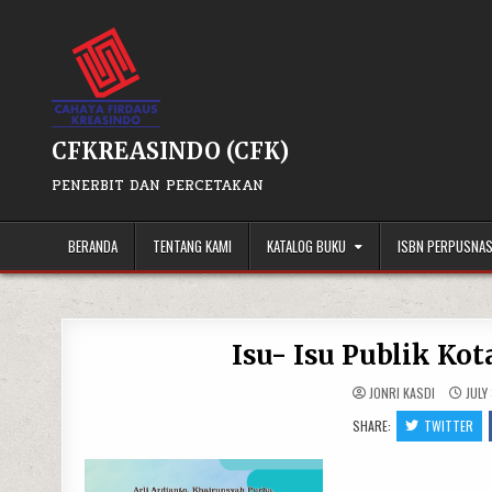
Skip
to
content
CFKREASINDO (CFK)
PENERBIT DAN PERCETAKAN
BERANDA
TENTANG KAMI
KATALOG BUKU
ISBN PERPUSNA
Isu- Isu Publik Ko
JONRI KASDI
JULY
SHARE:
TWITTER