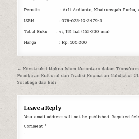
Penulis : Arli Ardianto, Khairunsyah Purba, Ama
ISBN : 978-623-10-3479-3
Tebal Buku : vi, 181 hal (155×230 mm)
Harga : Rp. 100.000
Post
← Konstruksi Makna Islam Nusantara dalam Transform
Pemikiran Kultural dan Tradisi Keumatan Nahdlatul Ul
navigation
Surabaya dan Bali
Leave a Reply
Your email address will not be published.
Required fie
Comment
*