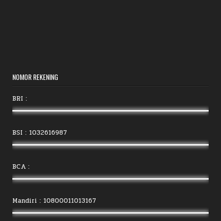
NOMOR REKENING
BRI :
BSI : 1032616987
BCA :
Mandiri : 10800011013167