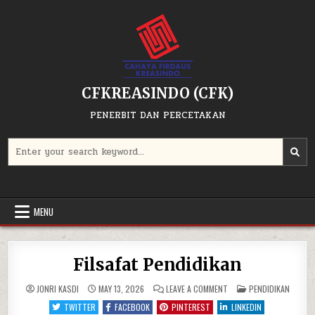
Skip
to
content
CFKREASINDO (CFK)
PENERBIT DAN PERCETAKAN
Search
for:
MENU
Filsafat Pendidikan
ON
POSTED
JONRI KASDI
MAY 13, 2026
LEAVE A COMMENT
PENDIDIKAN
FILSAFAT
IN
PENDIDIKAN
TWITTER
FACEBOOK
PINTEREST
LINKEDIN