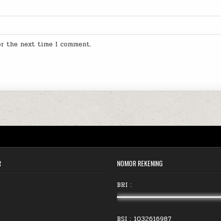
for the next time I comment.
R
NOMOR REKENING
BRI :
BSI : 1032616987