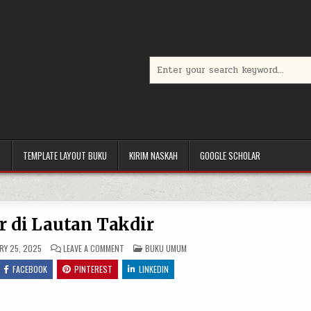
Search
for:
S
TEMPLATE LAYOUT BUKU
KIRIM NASKAH
GOOGLE SCHOLAR
r di Lautan Takdir
ON
POSTED
RY 25, 2025
LEAVE A COMMENT
BUKU UMUM
BERLAYAR
IN
DI
FACEBOOK
PINTEREST
LINKEDIN
LAUTAN
TAKDIR