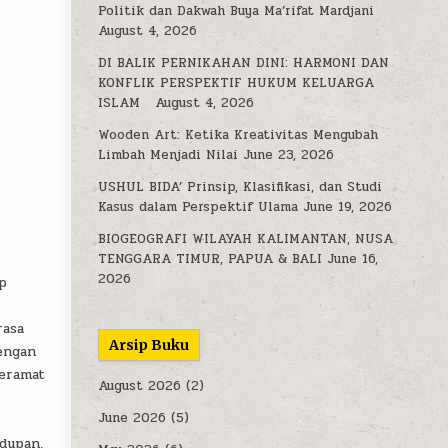
Politik dan Dakwah Buya Ma’rifat Mardjani
August 4, 2026
DI BALIK PERNIKAHAN DINI: HARMONI DAN
KONFLIK PERSPEKTIF HUKUM KELUARGA
ISLAM
August 4, 2026
Wooden Art: Ketika Kreativitas Mengubah
Limbah Menjadi Nilai
June 23, 2026
USHUL BIDA’ Prinsip, Klasifikasi, dan Studi
Kasus dalam Perspektif Ulama
June 19, 2026
BIOGEOGRAFI WILAYAH KALIMANTAN, NUSA
TENGGARA TIMUR, PAPUA & BALI
June 16,
2026
p
rasa
Arsip Buku
engan
teramat
August 2026
(2)
June 2026
(5)
dupan,