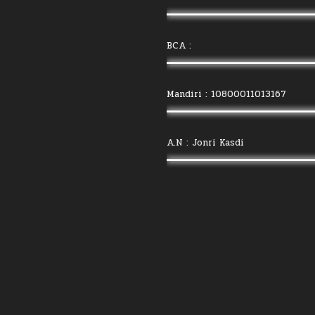
BCA :
Mandiri : 10800011013167
A.N : Jonri Kasdi