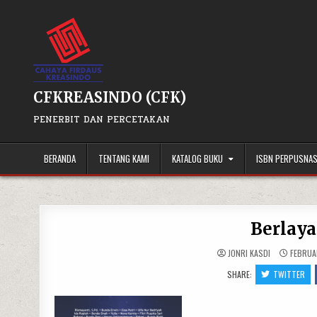
Skip
to
content
CFKREASINDO (CFK)
PENERBIT DAN PERCETAKAN
BERANDA
TENTANG KAMI
KATALOG BUKU
ISBN PERPUSNA
Berlaya
JONRI KASDI
FEBRUA
SHARE:
TWITTER