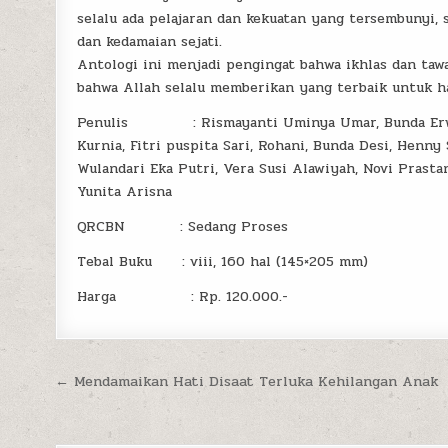
selalu ada pelajaran dan kekuatan yang tersembunyi,
dan kedamaian sejati.
Antologi ini menjadi pengingat bahwa ikhlas dan taw
bahwa Allah selalu memberikan yang terbaik untuk 
Penulis : Rismayanti Uminya Umar, Bunda Erwin, Es
Kurnia, Fitri puspita Sari, Rohani, Bunda Desi, Henny
Wulandari Eka Putri, Vera Susi Alawiyah, Novi Prastant
Yunita Arisna
QRCBN : Sedang Proses
Tebal Buku : viii, 160 hal (145×205 mm)
Harga : Rp. 120.000.-
Post
← Mendamaikan Hati Disaat Terluka Kehilangan Anak
navigation